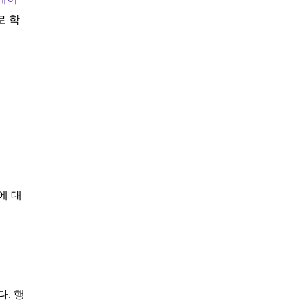
로 학
에 대
. 행