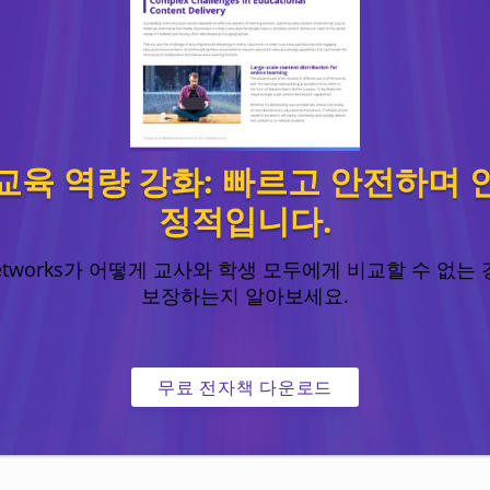
사이트 보호
전 세계적으로 풍부한 
소스
s의 방어 용량을 갖춘
전 세계 2800개 이상의 Po
orks 클라우드는 보안과 안정
교육 역량 강화: 빠르고 안전하며 
한 씨디네트웍스는 교육 
로 온라인 수업 환경을 효
콘텐츠를 빠르게 전달하고 
보호합니다.
정적입니다.
의 품질을 향상시킵니다.
etworks가 어떻게 교사와 학생 모두에게 비교할 수 없는
보장하는지 알아보세요.
무료 전자책 다운로드