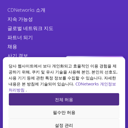
CDNetworks 소개
지속 가능성
글로벌 네트워크 지도
파트너 되기
채용
사기 경보
당사 웹사이트에서 보다 개인화되고 효율적인 이용 경험을 제
공하기 위해, 쿠키 및 유사 기술을 사용해 본인, 본인의 선호도,
사용 기기 등에 관한 특정 정보를 수집할 수 있습니다. 자세한
내용은 본 방침에 기술되어 있습니다.
CDNetworks 개인정보
처리방침
.
WAAP 보고서
전체 허용
2025 현황
개인정보 처리방침
법적 고지
쿠키 정책
AI가 웹 애플리케이션 및 API 보안
필수만 허용
을 어떻게 재편하고 있는지 알아보
CDNetworks Co., Ltd. , © 2026. 서울시 중구 마른내로 34, 7층(KT&G빌
세요.
딩) 04555 – All rights reserved.
설정 관리
보고서 다운로드