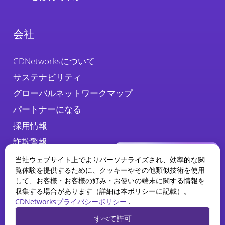
会社
CDNetworksについて
サステナビリティ
グローバルネットワークマップ
パートナーになる
採用情報
詐欺警報
当社ウェブサイト上でよりパーソナライズされ、効率的な閲
覧体験を提供するために、クッキーやその他類似技術を使用
して、お客様・お客様の好み・お使いの端末に関する情報を
収集する場合があります（詳細は本ポリシーに記載）。
CDNetworksプライバシーポリシー
.
WAAPレポート
すべて許可
2025の現状
プライバシーポリシー
法務
クッキーポリシー