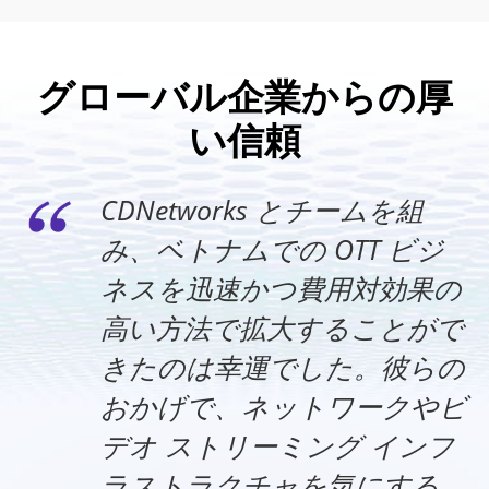
グローバル企業からの厚
い信頼
CDNetworks とチームを組
み、ベトナムでの OTT ビジ
ネスを迅速かつ費用対効果の
高い方法で拡大することがで
きたのは幸運でした。彼らの
おかげで、ネットワークやビ
デオ ストリーミング インフ
ラストラクチャを気にする