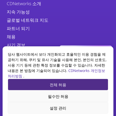
CDNetworks 소개
지속 가능성
글로벌 네트워크 지도
파트너 되기
채용
사기 경보
당사 웹사이트에서 보다 개인화되고 효율적인 이용 경험을 제
공하기 위해, 쿠키 및 유사 기술을 사용해 본인, 본인의 선호도,
사용 기기 등에 관한 특정 정보를 수집할 수 있습니다. 자세한
내용은 본 방침에 기술되어 있습니다.
CDNetworks 개인정보
처리방침
.
WAAP 보고서
전체 허용
2025 현황
개인정보 처리방침
법적 고지
쿠키 정책
AI가 웹 애플리케이션 및 API 보안
필수만 허용
을 어떻게 재편하고 있는지 알아보
CDNetworks Co., Ltd. , © 2026. 서울시 중구 마른내로 34, 7층(KT&G빌
세요.
딩) 04555 – All rights reserved.
설정 관리
보고서 다운로드