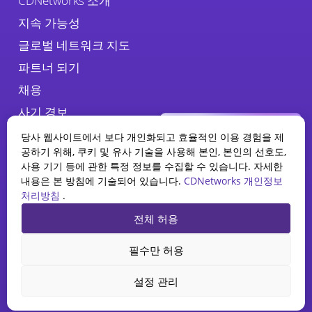
CDNetworks 소개
지속 가능성
글로벌 네트워크 지도
파트너 되기
채용
사기 경보
당사 웹사이트에서 보다 개인화되고 효율적인 이용 경험을 제
공하기 위해, 쿠키 및 유사 기술을 사용해 본인, 본인의 선호도,
사용 기기 등에 관한 특정 정보를 수집할 수 있습니다. 자세한
내용은 본 방침에 기술되어 있습니다.
CDNetworks 개인정보
처리방침
.
WAAP 보고서
전체 허용
2025 현황
개인정보 처리방침
법적 고지
쿠키 정책
AI가 웹 애플리케이션 및 API 보안
필수만 허용
을 어떻게 재편하고 있는지 알아보
CDNetworks Co., Ltd. , © 2026. 서울시 중구 마른내로 34, 7층(KT&G빌
세요.
딩) 04555 – All rights reserved.
설정 관리
보고서 다운로드