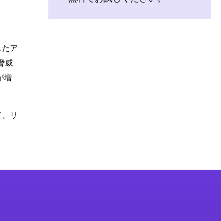
したア
脅威
が増
て、リ