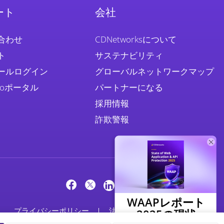
ート
会社
合わせ
CDNetworksについて
ト
サステナビリティ
ールログイン
グローバルネットワークマップ
Proポータル
パートナーになる
採用情報
詐欺警報
WAAPレポート
プライバシーポリシー
法務
クッキーポリシー
2025の現状