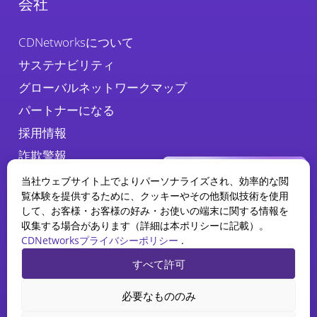
会社
CDNetworksについて
サステナビリティ
グローバルネットワークマップ
パートナーになる
採用情報
詐欺警報
当社ウェブサイト上でよりパーソナライズされ、効率的な閲
覧体験を提供するために、クッキーやその他類似技術を使用
して、お客様・お客様の好み・お使いの端末に関する情報を
収集する場合があります（詳細は本ポリシーに記載）。
CDNetworksプライバシーポリシー
.
WAAPレポート
すべて許可
2025の現状
プライバシーポリシー
法務
クッキーポリシー
AIがWebアプリケーションとAPI
必要なもののみ
セキュリティをどのように再構築
CDNetworks Inc., © 2026. 1840 Enterprise Way, Monrovia, CA 91016 –
しているかをご覧ください。