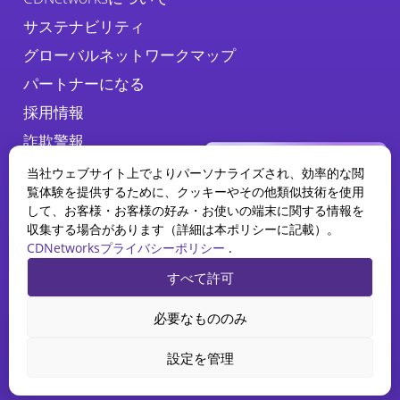
サステナビリティ
グローバルネットワークマップ
パートナーになる
採用情報
詐欺警報
当社ウェブサイト上でよりパーソナライズされ、効率的な閲
覧体験を提供するために、クッキーやその他類似技術を使用
して、お客様・お客様の好み・お使いの端末に関する情報を
収集する場合があります（詳細は本ポリシーに記載）。
CDNetworksプライバシーポリシー
.
WAAPレポート
すべて許可
2025の現状
プライバシーポリシー
法務
クッキーポリシー
AIがWebアプリケーションとAPI
必要なもののみ
セキュリティをどのように再構築
CDNetworks Inc., © 2026. 1840 Enterprise Way, Monrovia, CA 91016 –
しているかをご覧ください。
All rights reserved.
設定を管理
Download Report