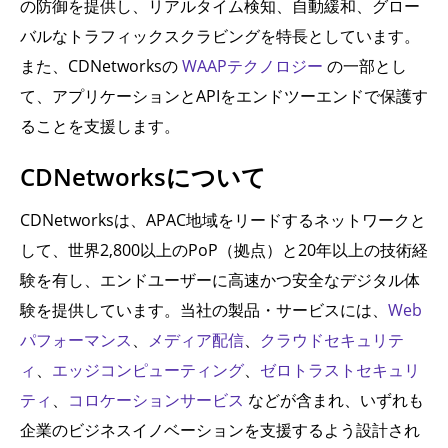
の防御を提供し、リアルタイム検知、自動緩和、グロー
バルなトラフィックスクラビングを特長としています。
また、CDNetworksの
WAAPテクノロジー
の一部とし
て、アプリケーションとAPIをエンドツーエンドで保護す
ることを支援します。
CDNetworksについて
CDNetworksは、APAC地域をリードするネットワークと
して、世界2,800以上のPoP（拠点）と20年以上の技術経
験を有し、エンドユーザーに高速かつ安全なデジタル体
験を提供しています。当社の製品・サービスには、
Web
パフォーマンス
、
メディア配信
、
クラウドセキュリテ
ィ
、
エッジコンピューティング
、
ゼロトラストセキュリ
ティ
、
コロケーションサービス
などが含まれ、いずれも
企業のビジネスイノベーションを支援するよう設計され