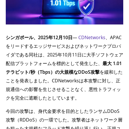
シンガポール、2025年12月10日
—
CDNetworks
、APAC
をリードするエッジサービスおよびネットワークプロバ
イダである同社は、2025年10月11日に大手ソフトウェア
配信プラットフォームを標的として発生した、
最大 1.01
テラビット/秒（Tbps）の大規模なDDoS攻撃
を緩和した
ことを発表しました。CDNetworksは本攻撃に対し、正
規通信への影響を生じさせることなく、悪性トラフィッ
クを完全に遮断したとしています。
今回の攻撃は、身代金要求を目的としたランサムDDoS
攻撃（RDDoS）の一環でした。攻撃者はネットワーク層
を狙った大規模なフラッド攻撃を繰り返し行い、正規ユ