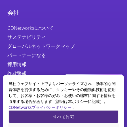
会社
CDNetworksについて
サステナビリティ
グローバルネットワークマップ
パートナーになる
採用情報
詐欺警報
当社ウェブサイト上でよりパーソナライズされ、効率的な閲
覧体験を提供するために、クッキーやその他類似技術を使用
して、お客様・お客様の好み・お使いの端末に関する情報を
収集する場合があります（詳細は本ポリシーに記載）。
CDNetworksプライバシーポリシー
.
WAAPレポート
すべて許可
2025の現状
プライバシーポリシー
法務
クッキーポリシー
AIがWebアプリケーションとAPI