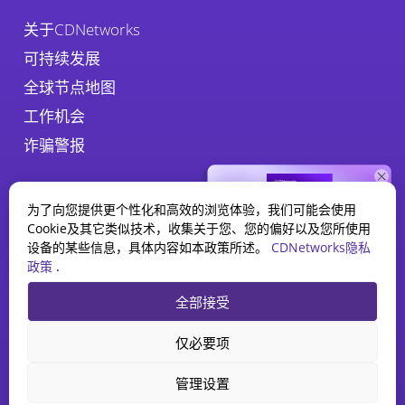
关于CDNetworks
可持续发展
全球节点地图
工作机会
诈骗警报
为了向您提供更个性化和高效的浏览体验，我们可能会使用
Cookie及其它类似技术，收集关于您、您的偏好以及您所使用
设备的某些信息，具体内容如本政策所述。
CDNetworks隐私
政策
.
WAAP 报告
隐私政策
法律
Cookie政策
全部接受
2025 现状
探索人工智能如何重塑 Web
CDNetworks Inc., © 2026. 1840 Enterprise Way, Monrovia, CA 91016 –
仅必要项
应用程序和 API 安全。
All rights reserved. 津ICP备10201100号-75, 津公网安备
12010202000319号
下载报告
管理设置