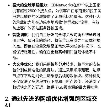
强大的全球承载能力
：CDNetworks在87个以上国家
拥有超过2800个接入点，为该客户在东南亚和拉丁美
洲难以触达的区域提供了无与伦比的覆盖。这种巨大
的承载能力能在边缘本地吸收“惊群效应”流量，有效
防止客户的源站服务器被压垮。
智能调度
：我们自主研发的全球负载均衡系统通过可
用最快、最可靠的路径，将每位玩家引导至最优的接
入点。即使在流量激增至正常水平50倍的情况下，也
能保持稳定性，确保在更新高峰期间游戏体验不中
断。
大文件优化
：我们采用
智能分片
技术，将巨大的安装
包分割成标准化的数据块。通过采用顺序
预取
，边缘
节点在下载期间会主动缓存后续的数据块。这种机制
不仅促进了多线程并行下载和可断点续传，还消除了
数据块之间的延迟，确保了GB级资源的最大吞吐量。
2. 通过先进的网络优化增强跨区域交
付