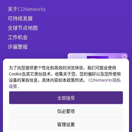
关于CDNetworks
可持续发展
全球节点地图
工作机会
诈骗警报
为了向您提供更个性化和高效的浏览体验，我们可能会使用
Cookie及其它类似技术，收集关于您、您的偏好以及您所使用
设备的某些信息，具体内容如本政策所述。
CDNetworks隐私
政策
.
WAAP 报告
隐私政策
法律
Cookie政策
全部接受
2025 现状
探索人工智能如何重塑 Web
CDNetworks Inc., © 2026. 1840 Enterprise Way, Monrovia, CA 91016 –
仅必要项
应用程序和 API 安全。
All rights reserved. 津ICP备10201100号-75, 津公网安备
12010202000319号
下载报告
管理设置