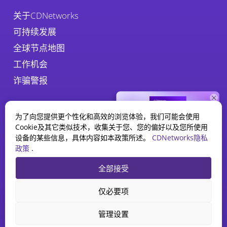
关于CDNetworks
可持续发展
全球节点地图
工作机会
诈骗警报
为了向您提供更个性化和高效的浏览体验，我们可能会使用
Cookie及其它类似技术，收集关于您、您的偏好以及您所使用
设备的某些信息，具体内容如本政策所述。
CDNetworks隐私
政策
.
WAAP 报告
隐私政策
法律
Cookie政策
全部接受
2025 现状
探索人工智能如何重塑 Web
CDNetworks Inc., © 2026. 1840 Enterprise Way, Monrovia, CA 91016 –
仅必要项
应用程序和 API 安全。
All rights reserved. 津ICP备10201100号-75, 津公网安备
12010202000319号
下载报告
管理设置