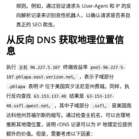
规则。例如，通过验证请求头 User-Agent 和 IP 的反
向解析记录来识别良性机器人，以确认请求是否来自
真正的 SEO 爬虫。
从反向 DNS 获取地理位置信
息
执行
终端收益率
主机 96.227.5.107
pool-96-227-5-
，表示子域部分
107.phlapa.east.verizon.net。
表明 IP 位于美国宾夕法尼亚州费城。同样，执
.phlapa
行反向查找
结果是
63.153.137.40
63-153-137-
，其中子域部分
是美国南
40.sxfl.qwest.net。
.sxfl。
达科他州苏福尔斯的缩写。通过检查主机名，可以合理地
推断其地理位置，说明 rDNS 记录可以为 IP 地理定位提供
额外的价值。但是，需要考虑以下因素：